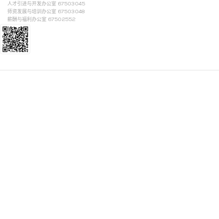
人才引进与开发办公室 67503045
师资发展与培训办公室 67503048
薪酬与福利办公室 67502552