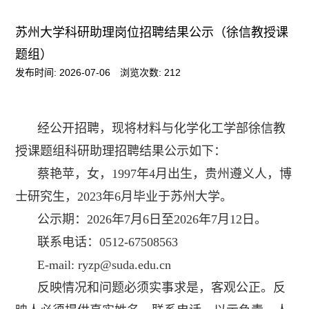
苏州大学科研助理岗位招聘结果公示（徐信教授课
题组）
发布时间: 2026-07-06
浏览次数:
212
经公开招聘，现将材料与化学化工学部徐信教
授课题组科研助理招聘结果公示如下：
蔡艳苹，女，
1997
年
4
月出生，贵州遵义人，博
士研究生，
2023
年
6
月毕业于苏州大学。
公示期：
2026
年
7
月
6
日至
2026
年
7
月
12
日。
联系电话：
0512-67508563
E-mail: ryzp@suda.edu.cn
反映情况和问题必须实事求是，客观公正。反