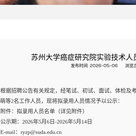
苏州大学癌症研究院实验技术人
发布时间: 2026-05-06
浏览
根据招聘公告有关规定，经笔试、初试、面试、体检及
萌
等
2
名工作人员，现将拟录用人员情况予以公示
：
附件
：
拟录用人员名单
（
详见附件
）
公示期
：
2026
年
5
月
6
日
-2026
年
5
月
14
日
E-mail
：
ryzp@suda.edu.cn