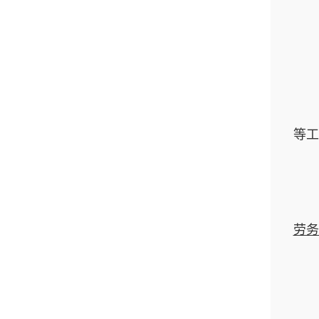
等工
劳务