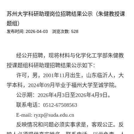
苏州大学科研助理岗位招聘结果公示（朱健教授课
题组）
发布时间: 2026-04-03
浏览次数:
528
经公开招聘，现将材料与化学化工学部朱健教
授课题组科研助理招聘结果公示如下：
许可
，男，
2001
年
11
月出生，山东临沂人，大
学本科，
2024
年
09
月毕业于福州大学至诚学院。
公示期：
2026
年
4
月
3
日至
2026
年
4
月
9
日。
联系电话：
0512-6750
8563
E-mail: ryzp@suda.edu.cn
反映情况和问题必须实事求是，客观公正。反