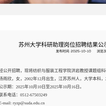
苏州大学科研助理岗位招聘结果公
发布时间: 2025-10-10
浏览次
经公开招聘，现将
纺织与服装工程
学院
洪岩
教授课题组科
汤雨欣，女，
2002
年
12
月出生，江苏苏州人，大学本科，
公示期：
202
5
年
10
月
10
日至
202
5
年
10
月
16
日。
联系电话：
0512-67503249
E-mail: ryzp@suda.edu.cn