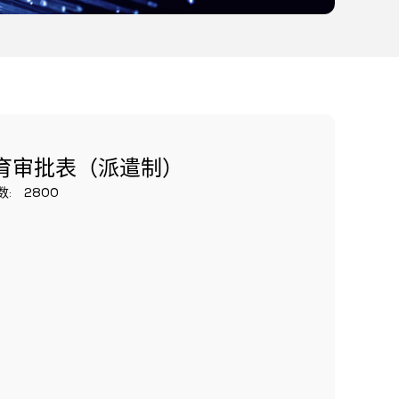
育审批表（派遣制）
数:
2800