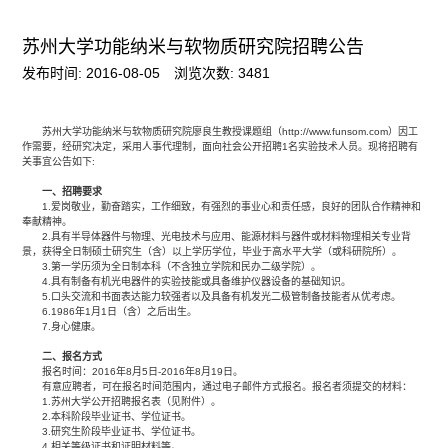
苏州大学功能纳米与软物质研究院招聘公告
发布时间: 2016-08-05
浏览次数:
3481
苏州大学功能纳米与软物质研究院廖良生教授课题组（
http://www.funsom.com
）因工
作需要，经研究决定，采用人事代理制，面向社会公开招聘1名实验技术人员。现将招聘有
关事宜公告如下:
一、招聘要求
1.爱岗敬业，勤奋踏实，工作细致，有强烈的事业心和责任感，良好的团队合作精神和
奉献精神。
2.具有半导体器件与物理、光电技术与应用、能源材料与器件或材料物理相关专业背
景，获得全日制硕士研究生（含）以上学历学位，毕业于高水平大学（或科研院所）。
3.第一学历须为全日制本科（不含独立学院和民办二级学院）。
4.具有制备有机光电器件的实验技能或具备维护仪器设备的基础知识。
5.口头交流和书面表达能力较强者以及具备有机发光二极管制备技能者从优考虑。
6.1986年1月1日（含）之后出生。
7.身心健康。
二、报名方式
报名时间：2016年8月5日-2016年8月19日。
有意应聘者，可在报名时间范围内，通过电子邮件方式报名。报名者须提交的材料：
1.苏州大学公开招聘报名表（见附件）。
2.本科阶段毕业证书、学位证书。
3.研究生阶段毕业证书、学位证书。
4.相关等级证书和证明材料等。