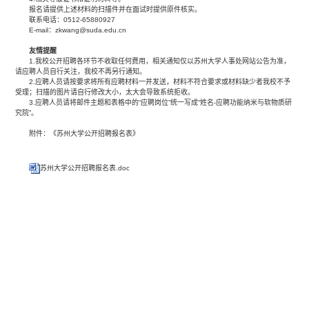
报名请提供上述材料的扫描件并在面试时提供原件核实。
联系电话：0512-65880927
E-mail：
zkwang@suda.edu.cn
友情提醒
1.我校公开招聘各环节不收取任何费用，相关通知仅以苏州大学人事处网站公告为准，
请应聘人员自行关注，我校不再另行通知。
2.应聘人员请按要求将所有应聘材料一并发送，材料不符合要求或材料缺少者我校不予
受理；扫描的图片请自行修改大小，太大会导致系统拒收。
3.应聘人员请将邮件主题和表格中的“应聘岗位”统一写成“姓名-应聘功能纳米与软物质研
究院”。
附件：《苏州大学公开招聘报名表》
苏州大学公开招聘报名表.doc