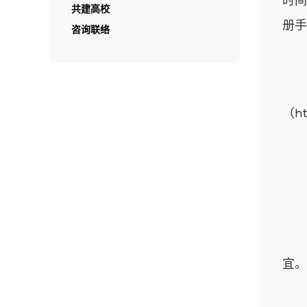
时间
共建高校
册手
咨询联络
（
ht
宜。