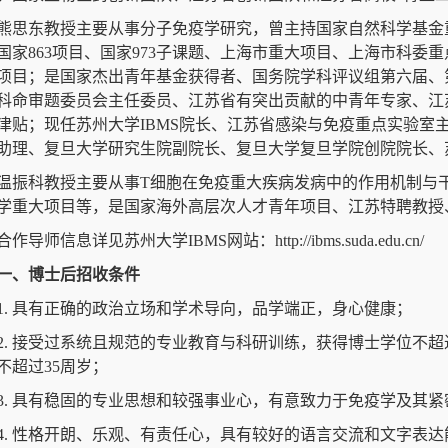
熊思东教授主要从事分子免疫学研究，曾主持国家自然科学基金重
国家863项目、国家973子课题、上海市重大项目、上海市科委
项目；是国家杰出青年基金获得者、国务院学科评议组第六届、
科命审题委员会主任委员、江苏省有突出贡献的中青年专家、江
津贴；现任苏州大学IBMS院长、江苏省感染与免疫重点实验室
助理、复旦大学研究生院副院长、复旦大学复旦学院创院院长、
温振科教授主要从事T细胞在免疫重大疾病发病中的作用机制与
学重大项目等，是国家海外高层次人才青年项目、江苏特聘教授
合作导师信息详见苏州大学IBMS网站：http://ibms.suda.edu.cn/
一、博士后招收条件
1. 具有正确的政治立场和学术导向，品学端正，身心健康；
2. 接受过系统且规范的专业教育与科研训练，获得博士学位不超过
不超过35周岁；
3. 具有稳固的专业思想和较强事业心，有意致力于免疫学及其
4. 性格开朗、乐观、有责任心，具有较好的语言交流和文字表达