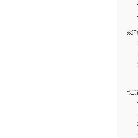
效评
“江