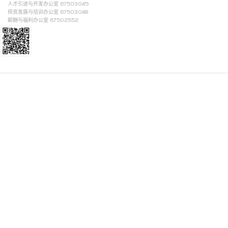
人才引进与开发办公室 67503045
师资发展与培训办公室 67503048
薪酬与福利办公室 67502552